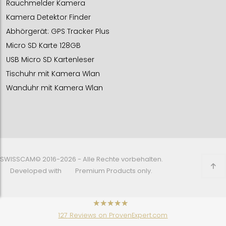
Rauchmelder Kamera
Kamera Detektor Finder
Abhörgerät: GPS Tracker Plus
Micro SD Karte 128GB
USB Micro SD Kartenleser
Tischuhr mit Kamera Wlan
Wanduhr mit Kamera Wlan
SWISSCAM© 2016-2026 - Alle Rechte vorbehalten.
Developed with
Premium Products only.
has
4.48
127
Reviews on ProvenExpert.com
out of
5