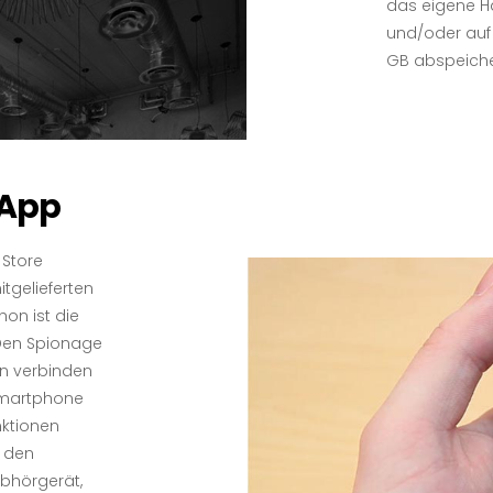
das eigene H
und/oder auf 
GB abspeiche
 App
 Store
tgelieferten
on ist die
 Den Spionage
n verbinden
Smartphone
nktionen
r den
Abhörgerät,