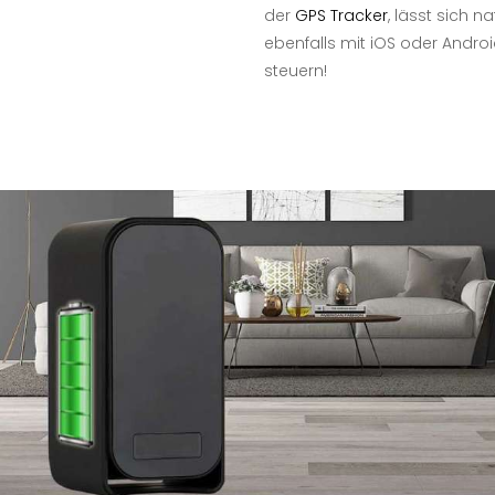
der
GPS Tracker
, lässt sich na
ebenfalls mit iOS oder Andro
steuern!