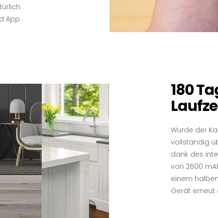
türlich
id App
180 Ta
Laufze
Wurde der K
vollständig üb
dank des inte
von 2600 mAh 
einem halben
Gerät erneut 