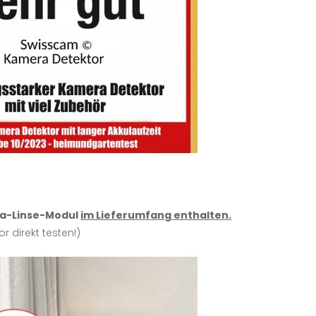
a-Linse-Modul
im Lieferumfang enthalten.
r direkt testen!)