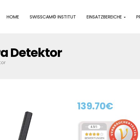
HOME
SWISSCAM© INSTITUT
EINSATZBEREICHE
P
 Detektor
tor
139.70
€
4.5
/
5
BEWERTUNGEN