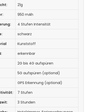
cht:
21g
r:
950 mAh
erung:
4 Stufen Intensität
e:
schwarz
rial
Kunststoff
:
erkennbar
:
2G bis 4G aufspüren
5G aufspüren (optional)
GPS Erkennung (optional)
tivität:
7 Stufen
zeit:
3 Stunden
iche:
Hotelzimmer, Ferienwohnungen,