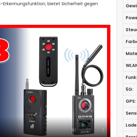
S-Erkennungsfunktion, bietet Sicherheit gegen
Gewi
Powe
Steu
Farb
Mate
WLAN
Funk
5G:
GPS:
Sensi
Lade
Bere