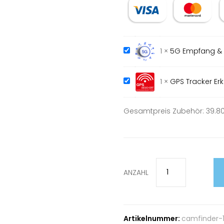
1
×
5G Empfang & 
1
×
GPS Tracker Er
Gesamtpreis Zubehör:
39.8
ANZAHL
Artikelnummer:
camfinder-