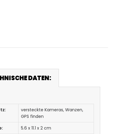
HNISCHE DATEN:
tz:
versteckte Kameras, Wanzen,
GPS finden
e:
5.6 x 11.1 x 2 cm