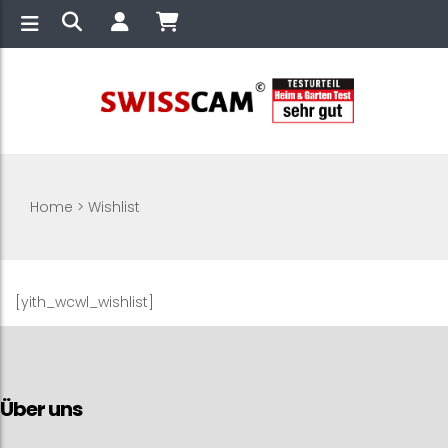
Home
>
Wishlist
[yith_wcwl_wishlist]
Über uns