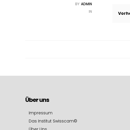
BY
ADMIN
IN
Post
Vorh
navi
Über uns
Impressum
Das Institut Swisscam©
Über Uns