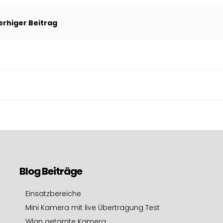
erhiger Beitrag
gation
Blog Beiträge
Einsatzbereiche
Mini Kamera mit live Übertragung Test
Wlan getarnte Kamera