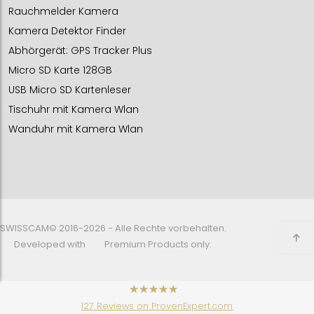
Rauchmelder Kamera
Kamera Detektor Finder
Abhörgerät: GPS Tracker Plus
Micro SD Karte 128GB
USB Micro SD Kartenleser
Tischuhr mit Kamera Wlan
Wanduhr mit Kamera Wlan
SWISSCAM© 2016-2026 - Alle Rechte vorbehalten.
Developed with
Premium Products only.
has
4.48
127
Reviews on ProvenExpert.com
out of
5