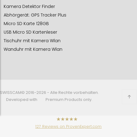
Kamera Detektor Finder
Abhörgerät: GPS Tracker Plus
Micro SD Karte 128GB
USB Micro SD Kartenleser
Tischuhr mit Kamera Wlan
Wanduhr mit Kamera Wlan
SWISSCAM© 2016-2026 - Alle Rechte vorbehalten.
Developed with
Premium Products only.
has
4.48
127
Reviews on ProvenExpert.com
out of
5
stars